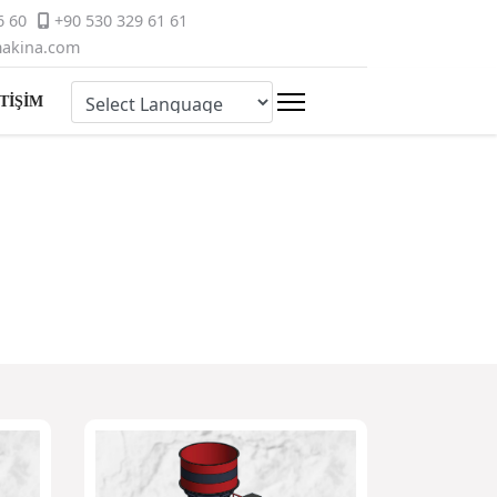
6 60
+90 530 329 61 61
akina.com
TİŞİM