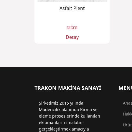
Asfalt Plent
DİĞER
Detay
TRAKON MAKİNA SANAYİ
MEN
Şirketimiz 2015 yılında,
Anas
Madencilik alanında Kırma ve
Hakk
eleme proseslerinde kullanılan
ekipmanların imalatını
Ürün
gerçekleştirmek amacıyla