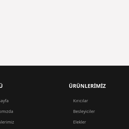
Ü
ÜRÜNLERİMİZ
ayfa
Kırıcılar
ımızda
Besleyiciler
lerimiz
Elekler